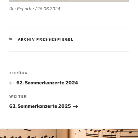
Der Reporter / 26.06.2024
KATEGORIEN
ARCHIV PRESSESPIEGEL
Beitragsnavigation
Vorheriger
ZURÜCK
Beitrag
62. Sommerkonzerte 2024
Nächster
WEITER
Beitrag
63. Sommerkonzerte 2025